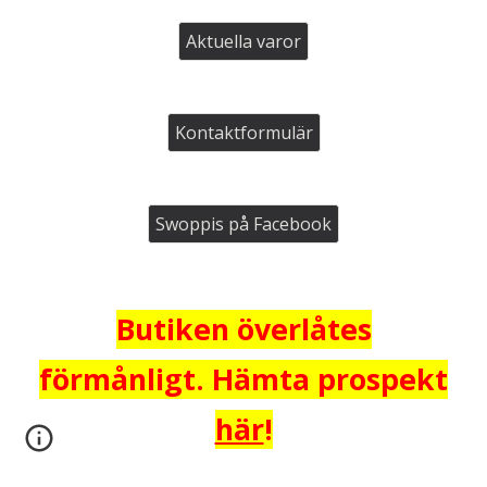
Aktuella varor
Kontaktformulär
Swoppis på Facebook
Butiken överlåtes
förmånligt. Hämta prospekt
här
!